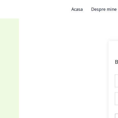
Skip
Acasa
Despre mine
to
content
B